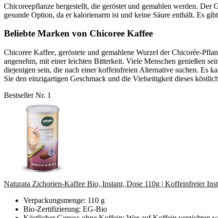
Chicoreepflanze hergestellt, die geröstet und gemahlen werden. Der 
gesunde Option, da er kalorienarm ist und keine Säure enthält. Es gi
Beliebte Marken von Chicoree Kaffee
Chicoree Kaffee, geröstete und gemahlene Wurzel der Chicorée-Pfla
angenehm, mit einer leichten Bitterkeit. Viele Menschen genießen sein
diejenigen sein, die nach einer koffeinfreien Alternative suchen. Es
Sie den einzigartigen Geschmack und die Vielseitigkeit dieses köstlic
Bestseller Nr. 1
Naturata Zichorien-Kaffee Bio, Instant, Dose 110g | Koffeinfreier Insta
Verpackungsmenge: 110 g
Bio-Zertifizierung: EG-Bio
Köstlicher Genuss ohne Koffein: Wer auf Koffein verzichten will