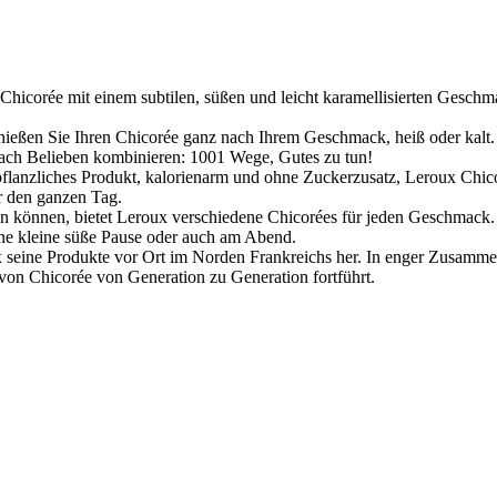
orée mit einem subtilen, süßen und leicht karamellisierten Geschma
ießen Sie Ihren Chicorée ganz nach Ihrem Geschmack, heiß oder kalt.
ach Belieben kombinieren: 1001 Wege, Gutes zu tun!
ches Produkt, kalorienarm und ohne Zuckerzusatz, Leroux Chicorée i
hr den ganzen Tag.
n können, bietet Leroux verschiedene Chicorées für jeden Geschmack. 
ine kleine süße Pause oder auch am Abend.
x seine Produkte vor Ort im Norden Frankreichs her. In enger Zusammen
 von Chicorée von Generation zu Generation fortführt.