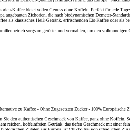
ffee bietet vollen Genuss ohne Koffein. Perfekt für jede Tagesze
ngebauten Zichorien, die nach biodynamischen Demeter-Standards kul
s klassisches Heiß-Getränk, erfrischenden Eis-Kaffee oder als beso
etrieb sorgsam geröstet und vermahlen, um den vollmundigen Ge
Alternative zu Kaffee - Ohne Zugesetzten Zucker - 100% Europäische 
en Sie den authentischen Geschmack von Kaffee, ganz ohne Koffein. So
 reichen, koffeinfreien Getränk, das tiefen Geschmack mit einer feinen
, biologischen Zutaten aus Europa, ist Chikko frei von schädlichen Zus