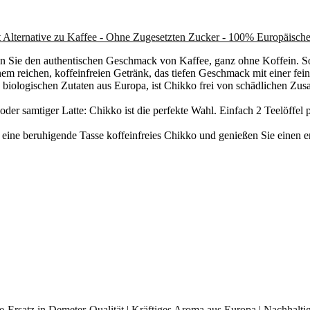
t Alternative zu Kaffee - Ohne Zugesetzten Zucker - 100% Europäische
en Sie den authentischen Geschmack von Kaffee, ganz ohne Koffein. So
 reichen, koffeinfreien Getränk, das tiefen Geschmack mit einer feinen
, biologischen Zutaten aus Europa, ist Chikko frei von schädlichen Zus
oder samtiger Latte: Chikko ist die perfekte Wahl. Einfach 2 Teelöffe
ne beruhigende Tasse koffeinfreies Chikko und genießen Sie einen e
e-Ersatz in Demeter-Qualität | Kräftiges Aroma aus Europa | Nachhaltig