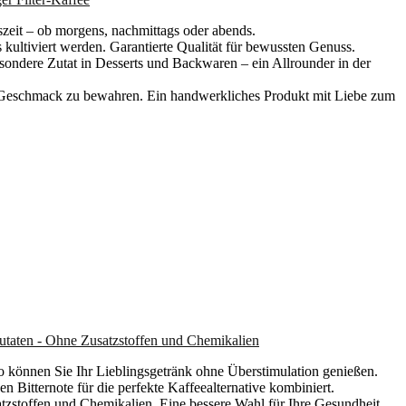
it – ob morgens, nachmittags oder abends.
tiviert werden. Garantierte Qualität für bewussten Genuss.
ndere Zutat in Desserts und Backwaren – ein Allrounder in der
schmack zu bewahren. Ein handwerkliches Produkt mit Liebe zum
Zutaten - Ohne Zusatzstoffen und Chemikalien
 können Sie Ihr Lieblingsgetränk ohne Überstimulation genießen.
 Bitternote für die perfekte Kaffeealternative kombiniert.
atzstoffen und Chemikalien. Eine bessere Wahl für Ihre Gesundheit