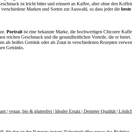
Geschmack ist leicht bitter und erinnert an Kaffee, aber ohne den Koff
bt verschiedene Marken und Sorten zur Auswahl, so dass jeder die
beste
nze.
Portrait
ist eine bekannte Marke, die hochwertigen Chicoree Kaffe
en reichen Geschmack und die gesundheitlichen Vorteile, die er bietet.
 kann als heißes Getränk oder als Zutat in verschiedenen Rezepten verw
hen Getränks.
nt | vegan, bio & glutenfrei | Idealer Ersatz | Demeter Qualität | Löslic
, für den ist der Naturata instant-Zichorienkaffee genau das Richtige.