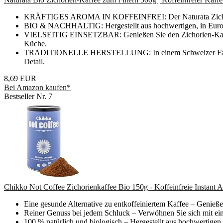
KRÄFTIGES AROMA IN KOFFEINFREI: Der Naturata Zichorien-Ka
BIO & NACHHALTIG: Hergestellt aus hochwertigen, in Europa a
VIELSEITIG EINSETZBAR: Genießen Sie den Zichorien-Kaffee al
Küche.
TRADITIONELLE HERSTELLUNG: In einem Schweizer Familienb
Detail.
8,69 EUR
Bei Amazon kaufen*
Bestseller Nr. 7
Chikko Not Coffee Zichorienkaffee Bio 150g - Koffeinfreie Instant 
Eine gesunde Alternative zu entkoffeiniertem Kaffee – Genieß
Reiner Genuss bei jedem Schluck – Verwöhnen Sie sich mit einem
100 % natürlich und biologisch – Hergestellt aus hochwertigen