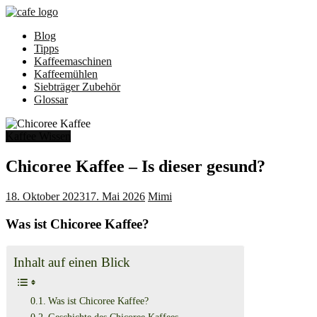
Zum
Inhalt
Blog
springen
Cafe-
Tipps
Aroma
Kaffeemaschinen
Kaffeemühlen
Alles
Siebträger Zubehör
für
Glossar
leckeres
Kaffee
Aroma
Kaffee Wissen
Chicoree Kaffee – Is dieser gesund?
18. Oktober 2023
17. Mai 2026
Mimi
Was ist Chicoree Kaffee?
Inhalt auf einen Blick
Was ist Chicoree Kaffee?