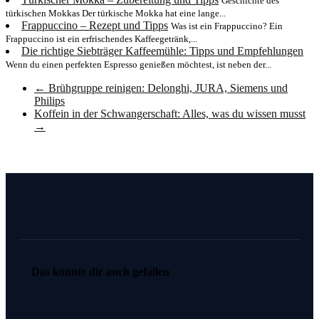
Geschichte des
türkischen Mokkas Der türkische Mokka hat eine lange...
Frappuccino – Rezept und Tipps
Was ist ein Frappuccino? Ein
Frappuccino ist ein erfrischendes Kaffeegetränk,...
Die richtige Siebträger Kaffeemühle: Tipps und Empfehlungen
Wenn du einen perfekten Espresso genießen möchtest, ist neben der...
←
Brühgruppe reinigen: Delonghi, JURA, Siemens und
Philips
Koffein in der Schwangerschaft: Alles, was du wissen musst
→
Das könnte dir auch gefallen