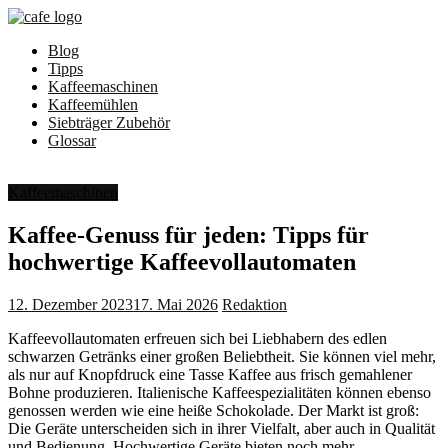
Zum
Inhalt
Blog
springen
Cafe-
Tipps
Aroma
Kaffeemaschinen
Kaffeemühlen
Alles
Siebträger Zubehör
für
Glossar
leckeres
Kaffee
Aroma
Kaffeemaschinen
Kaffee-Genuss für jeden: Tipps für
hochwertige Kaffeevollautomaten
12. Dezember 2023
17. Mai 2026
Redaktion
Kaffeevollautomaten erfreuen sich bei Liebhabern des edlen
schwarzen Getränks einer großen Beliebtheit. Sie können viel mehr,
als nur auf Knopfdruck eine Tasse Kaffee aus frisch gemahlener
Bohne produzieren. Italienische Kaffeespezialitäten können ebenso
genossen werden wie eine heiße Schokolade. Der Markt ist groß:
Die Geräte unterscheiden sich in ihrer Vielfalt, aber auch in Qualität
und Bedienung. Hochwertige Geräte bieten noch mehr.