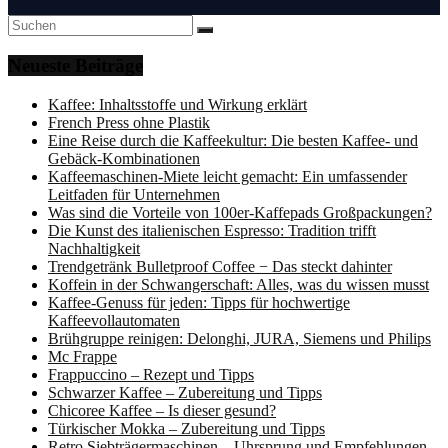
Neueste Beiträge
Kaffee: Inhaltsstoffe und Wirkung erklärt
French Press ohne Plastik
Eine Reise durch die Kaffeekultur: Die besten Kaffee- und
Gebäck-Kombinationen
Kaffeemaschinen-Miete leicht gemacht: Ein umfassender
Leitfaden für Unternehmen
Was sind die Vorteile von 100er-Kaffepads Großpackungen?
Die Kunst des italienischen Espresso: Tradition trifft
Nachhaltigkeit
Trendgetränk Bulletproof Coffee ­− Das steckt dahinter
Koffein in der Schwangerschaft: Alles, was du wissen musst
Kaffee-Genuss für jeden: Tipps für hochwertige
Kaffeevollautomaten
Brühgruppe reinigen: Delonghi, JURA, Siemens und Philips
Mc Frappe
Frappuccino – Rezept und Tipps
Schwarzer Kaffee – Zubereitung und Tipps
Chicoree Kaffee – Is dieser gesund?
Türkischer Mokka – Zubereitung und Tipps
Retro Siebträgermaschinen – Uhrsprung und Empfehlungen