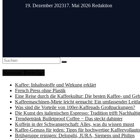
19. Dezember 2023
17. Mai 2026
Redaktion
Neueste Beiträge
Kaffee: Inhaltsstoffe und Wirkung erklärt
French Press ohne Plastik
Eine Reise durch die Kaffeekultur: Die besten Kaffee- und G
Kaffeemaschinen-Miete leicht gemacht: Ein umfassender Leitf
Was sind die Vorteile von 100er-Kaffepads Großpackungen?
Die Kunst des italienischen Espresso: Tradition trifft Nachhaltig
Trendgetränk Bulletproof Coffee ­− Das steckt dahinter
Koffein in der Schwangerschaft: Alles, was du wissen musst
Kaffee-Genuss für jeden: Tipps für hochwertige Kaffeevollaut
Brühgruppe reinigen: Delonghi, JURA, Siemens und Philips