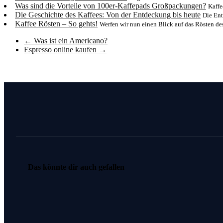
Was sind die Vorteile von 100er-Kaffepads Großpackungen?
Kaffe
Die Geschichte des Kaffees: Von der Entdeckung bis heute
Die Ent
Kaffee Rösten – So gehts!
Werfen wir nun einen Blick auf das Rösten des 
←
Was ist ein Americano?
Espresso online kaufen
→
Das könnte dir auch gefallen