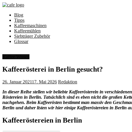
Zum
Inhalt
Blog
springen
Cafe-
Tipps
Aroma
Kaffeemaschinen
Kaffeemühlen
Alles
Siebträger Zubehör
für
Glossar
leckeres
Kaffee
Aroma
Kaffee Wissen
Kaffeerösterei in Berlin gesucht?
26. Januar 2021
17. Mai 2026
Redaktion
In dieser Reihe stellen wir beliebte Kaffeerösterein in verschieden
Röstereien in Berlin. Tatsächlich sind es eben nicht die großen Ke
nachgehen. Beim Kaffeerösten bestimmt man massiv den Geschmack de
Berlin und daher listen wir hier einige Kaffeeröstereien in Berlin a
Kaffeeröstereien in Berlin