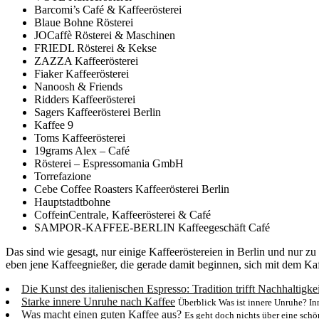
Barcomi’s Café & Kaffeerösterei
Blaue Bohne Rösterei
JOCaffè Rösterei & Maschinen
FRIEDL Rösterei & Kekse
ZAZZA Kaffeerösterei
Fiaker Kaffeerösterei
Nanoosh & Friends
Ridders Kaffeerösterei
Sagers Kaffeerösterei Berlin
Kaffee 9
Toms Kaffeerösterei
19grams Alex – Café
Rösterei – Espressomania GmbH
Torrefazione
Cebe Coffee Roasters Kaffeerösterei Berlin
Hauptstadtbohne
CoffeinCentrale, Kaffeerösterei & Café
SAMPOR-KAFFEE-BERLIN Kaffeegeschäft Café
Das sind wie gesagt, nur einige Kaffeeröstereien in Berlin und nur 
eben jene Kaffeegnießer, die gerade damit beginnen, sich mit dem Kaf
Die Kunst des italienischen Espresso: Tradition trifft Nachhaltigkei
Starke innere Unruhe nach Kaffee
Überblick Was ist innere Unruhe? Inn
Was macht einen guten Kaffee aus?
Es geht doch nichts über eine schö