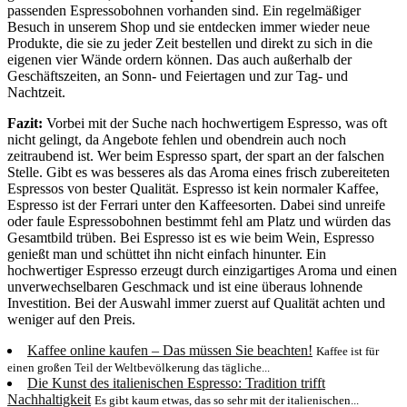
passenden Espressobohnen vorhanden sind. Ein regelmäßiger
Besuch in unserem Shop und sie entdecken immer wieder neue
Produkte, die sie zu jeder Zeit bestellen und direkt zu sich in die
eigenen vier Wände ordern können. Das auch außerhalb der
Geschäftszeiten, an Sonn- und Feiertagen und zur Tag- und
Nachtzeit.
Fazit:
Vorbei mit der Suche nach hochwertigem Espresso, was oft
nicht gelingt, da Angebote fehlen und obendrein auch noch
zeitraubend ist. Wer beim Espresso spart, der spart an der falschen
Stelle. Gibt es was besseres als das Aroma eines frisch zubereiteten
Espressos von bester Qualität. Espresso ist kein normaler Kaffee,
Espresso ist der Ferrari unter den Kaffeesorten. Dabei sind unreife
oder faule Espressobohnen bestimmt fehl am Platz und würden das
Gesamtbild trüben. Bei Espresso ist es wie beim Wein, Espresso
genießt man und schüttet ihn nicht einfach hinunter. Ein
hochwertiger Espresso erzeugt durch einzigartiges Aroma und einen
unverwechselbaren Geschmack und ist eine überaus lohnende
Investition. Bei der Auswahl immer zuerst auf Qualität achten und
weniger auf den Preis.
Kaffee online kaufen – Das müssen Sie beachten!
Kaffee ist für
einen großen Teil der Weltbevölkerung das tägliche...
Die Kunst des italienischen Espresso: Tradition trifft
Nachhaltigkeit
Es gibt kaum etwas, das so sehr mit der italienischen...