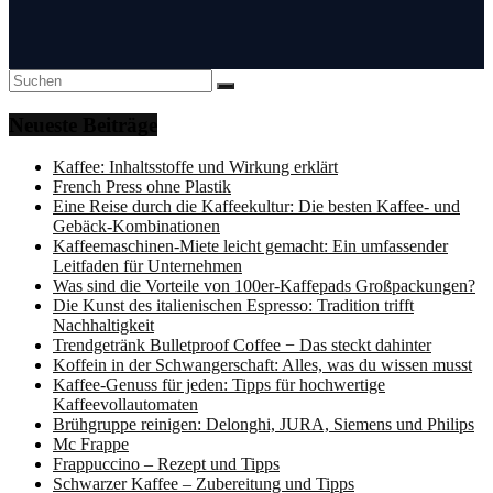
Neueste Beiträge
Kaffee: Inhaltsstoffe und Wirkung erklärt
French Press ohne Plastik
Eine Reise durch die Kaffeekultur: Die besten Kaffee- und
Gebäck-Kombinationen
Kaffeemaschinen-Miete leicht gemacht: Ein umfassender
Leitfaden für Unternehmen
Was sind die Vorteile von 100er-Kaffepads Großpackungen?
Die Kunst des italienischen Espresso: Tradition trifft
Nachhaltigkeit
Trendgetränk Bulletproof Coffee ­− Das steckt dahinter
Koffein in der Schwangerschaft: Alles, was du wissen musst
Kaffee-Genuss für jeden: Tipps für hochwertige
Kaffeevollautomaten
Brühgruppe reinigen: Delonghi, JURA, Siemens und Philips
Mc Frappe
Frappuccino – Rezept und Tipps
Schwarzer Kaffee – Zubereitung und Tipps